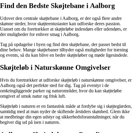
Find den Bedste Skøjtebane i Aalborg
Udover den centrale skøjtebane i Aalborg, er der også flere andre
skønne steder, hvor skøjteentusiaster kan udforske deres passion.
Uanset om du foretrækker at skøjteløbe indendørs eller udendørs, er
der muligheder for enhver smag i Aalborg.
Tag på opdagelse i byen og find den skøjtebane, der passer bedst til
dine behov. Mange skøjtebaner tilbyder også muligheder for træning
og events, så du kan blive en bedre skøjteløber og møde ligesindede.
Skøjteløb i Naturskønne Omgivelser
Hvis du foretrækker at udforske skøjteløb i naturskønne omgivelser, er
Aalborg også det perfekte sted for dig. Tag på eventyr i de
omkringliggende parker og naturområder, hvor du kan skøjteløbe
omgivet af smuk natur og frisk luft.
Skøjteløb i naturen er en fantastisk måde at fordybe sig i skøjteglæden,
samtidig med at man nyder de skiftende årstiders skønhed. Glem ikke
at medbringe din egen udstyr og sikkerhedsforanstaltninger, når du
begiver dig ud på isen i naturen.