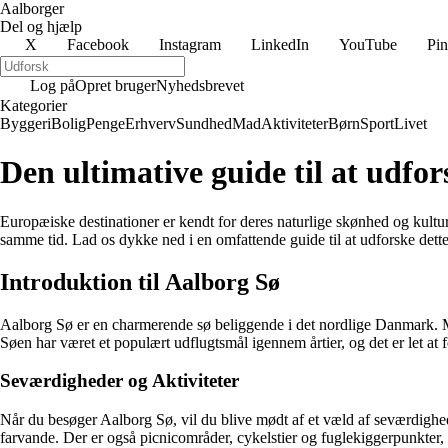
Aalborger
Del og hjælp
X
Facebook
Instagram
LinkedIn
YouTube
Pin
Log på
Opret bruger
Nyhedsbrevet
Kategorier
Byggeri
Bolig
Penge
Erhverv
Sundhed
Mad
Aktiviteter
Børn
Sport
Livet
Den ultimative guide til at udf
Europæiske destinationer er kendt for deres naturlige skønhed og kultur
samme tid. Lad os dykke ned i en omfattende guide til at udforske dette 
Introduktion til Aalborg Sø
Aalborg Sø er en charmerende sø beliggende i det nordlige Danmark. Med
Søen har været et populært udflugtsmål igennem årtier, og det er let at f
Seværdigheder og Aktiviteter
Når du besøger Aalborg Sø, vil du blive mødt af et væld af seværdighede
farvande. Der er også picnicområder, cykelstier og fuglekiggerpunkter,