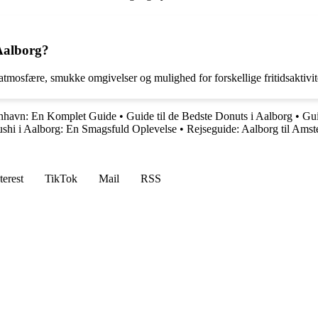
 Aalborg?
 atmosfære, smukke omgivelser og mulighed for forskellige fritidsaktivit
benhavn: En Komplet Guide
•
Guide til de Bedste Donuts i Aalborg
•
Gu
shi i Aalborg: En Smagsfuld Oplevelse
•
Rejseguide: Aalborg til Ams
terest
TikTok
Mail
RSS