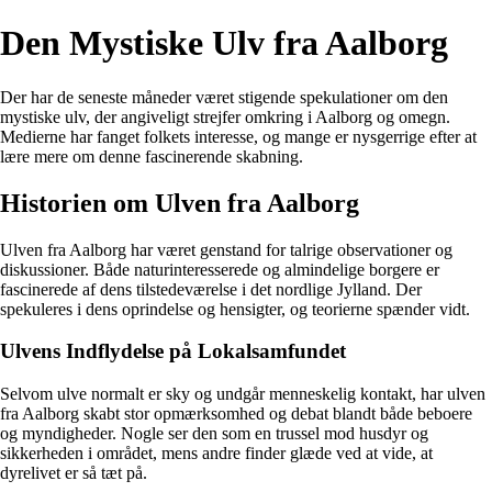
Den Mystiske Ulv fra Aalborg
Der har de seneste måneder været stigende spekulationer om den
mystiske ulv, der angiveligt strejfer omkring i Aalborg og omegn.
Medierne har fanget folkets interesse, og mange er nysgerrige efter at
lære mere om denne fascinerende skabning.
Historien om Ulven fra Aalborg
Ulven fra Aalborg har været genstand for talrige observationer og
diskussioner. Både naturinteresserede og almindelige borgere er
fascinerede af dens tilstedeværelse i det nordlige Jylland. Der
spekuleres i dens oprindelse og hensigter, og teorierne spænder vidt.
Ulvens Indflydelse på Lokalsamfundet
Selvom ulve normalt er sky og undgår menneskelig kontakt, har ulven
fra Aalborg skabt stor opmærksomhed og debat blandt både beboere
og myndigheder. Nogle ser den som en trussel mod husdyr og
sikkerheden i området, mens andre finder glæde ved at vide, at
dyrelivet er så tæt på.