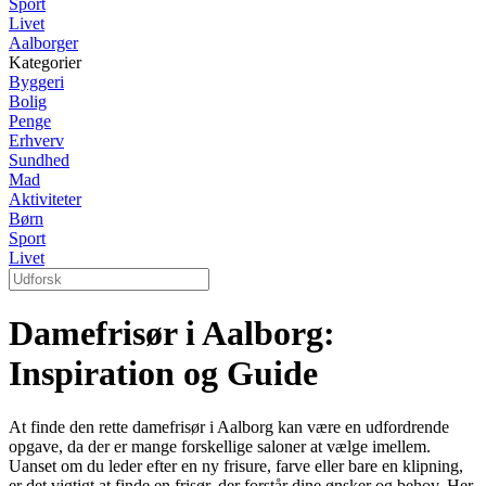
Sport
Livet
Aalborger
Kategorier
Byggeri
Bolig
Penge
Erhverv
Sundhed
Mad
Aktiviteter
Børn
Sport
Livet
Damefrisør i Aalborg:
Inspiration og Guide
At finde den rette damefrisør i Aalborg kan være en udfordrende
opgave, da der er mange forskellige saloner at vælge imellem.
Uanset om du leder efter en ny frisure, farve eller bare en klipning,
er det vigtigt at finde en frisør, der forstår dine ønsker og behov. Her