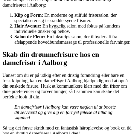
damefrisører i Aalborg:
Klip og Form:
En moderne og stilfuld frisørsalon, der
specialiserer sig i skræddersyede frisurer.
Hair Avenue:
En hyggelig salon med fokus på kundens
individuelle ønsker og behov.
Salon de Fleur:
En luksuriøs salon, der tilbyder alt fra
afslappende hovedbundsmassage til professionelle farvninger.
Skab din drømmefrisure hos en
damefrisør i Aalborg
Uanset om du er på udkig efter en dristig forandring eller bare en
frisk klipning, kan en damefrisør i Aalborg hjælpe dig med at opnå
din ønskede frisure. Husk at kommunikere klart med din frisør om
dine præferencer og forventninger, så I sammen kan skabe det
perfekte look til dig.
En damefrisør i Aalborg kan være nøglen til at booste
dit selvværd og give dig en fornyet følelse af tillid og
skønhed.
Så tag det første skridt mod en fantastisk håroplevelse og book en tid
hos en dygtig damefrisør i Aalborg i dag!