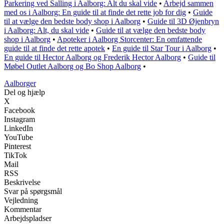
Parkering ved Salling i Aalborg: Alt du skal vide
•
Arbejd sammen
med os i Aalborg: En guide til at finde det rette job for dig
•
Guide
til at vælge den bedste body shop i Aalborg
•
Guide til 3D Øjenbryn
i Aalborg: Alt, du skal vide
•
Guide til at vælge den bedste body
shop i Aalborg
•
Apoteker i Aalborg Storcenter: En omfattende
guide til at finde det rette apotek
•
En guide til Star Tour i Aalborg
•
En guide til Hector Aalborg og Frederik Hector Aalborg
•
Guide til
Møbel Outlet Aalborg og Bo Shop Aalborg
•
Aalborger
Del og hjælp
X
Facebook
Instagram
LinkedIn
YouTube
Pinterest
TikTok
Mail
RSS
Beskrivelse
Svar på spørgsmål
Vejledning
Kommentar
Arbejdspladser