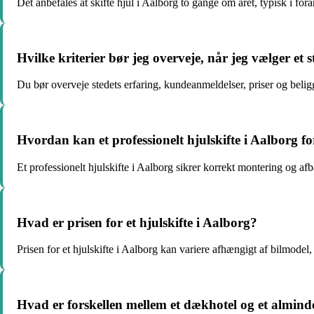
Det anbefales at skifte hjul i Aalborg to gange om året, typisk i forå
Hvilke kriterier bør jeg overveje, når jeg vælger et s
Du bør overveje stedets erfaring, kundeanmeldelser, priser og beligg
Hvordan kan et professionelt hjulskifte i Aalborg f
Et professionelt hjulskifte i Aalborg sikrer korrekt montering og a
Hvad er prisen for et hjulskifte i Aalborg?
Prisen for et hjulskifte i Aalborg kan variere afhængigt af bilmode
Hvad er forskellen mellem et dækhotel og et almind