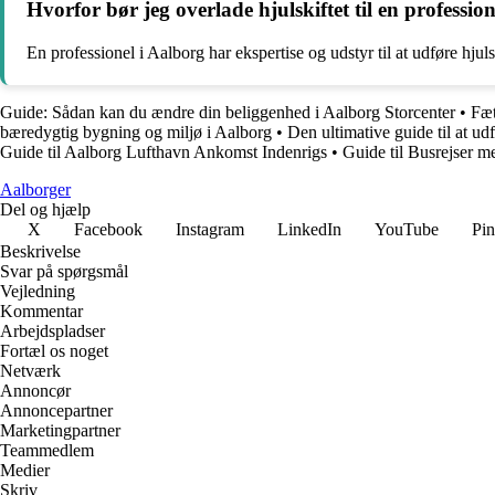
Hvorfor bør jeg overlade hjulskiftet til en professio
En professionel i Aalborg har ekspertise og udstyr til at udføre hjuls
Guide: Sådan kan du ændre din beliggenhed i Aalborg Storcenter
•
Fæt
bæredygtig bygning og miljø i Aalborg
•
Den ultimative guide til at u
Guide til Aalborg Lufthavn Ankomst Indenrigs
•
Guide til Busrejser 
Aalborger
Del og hjælp
X
Facebook
Instagram
LinkedIn
YouTube
Pin
Beskrivelse
Svar på spørgsmål
Vejledning
Kommentar
Arbejdspladser
Fortæl os noget
Netværk
Annoncør
Annoncepartner
Marketingpartner
Teammedlem
Medier
Skriv