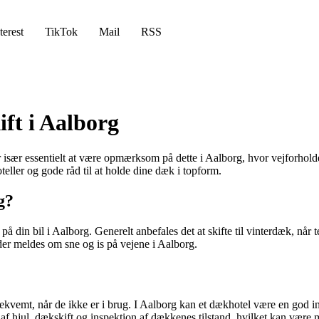
terest
TikTok
Mail
RSS
ift i Aalborg
et er især essentielt at være opmærksom på dette i Aalborg, hvor vejforh
eller og gode råd til at holde dine dæk i topform.
g?
l på din bil i Aalborg. Generelt anbefales det at skifte til vinterdæk, n
r der meldes om sne og is på vejene i Aalborg.
ekvemt, når de ikke er i brug. I Aalborg kan et dækhotel være en god in
hjul, dækskift og inspektion af dækkenes tilstand, hvilket kan være me