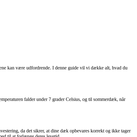
oldene kan være udfordrende. I denne guide vil vi dække alt, hvad du
år temperaturen falder under 7 grader Celsius, og til sommerdæk, når
vestering, da det sikrer, at dine dæk opbevares korrekt og ikke tager
d til at forlænge deres levetid.