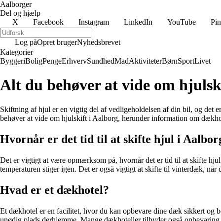
Aalborger
Del og hjælp
X
Facebook
Instagram
LinkedIn
YouTube
Pin
Log på
Opret bruger
Nyhedsbrevet
Kategorier
Byggeri
Bolig
Penge
Erhverv
Sundhed
Mad
Aktiviteter
Børn
Sport
Livet
Alt du behøver at vide om hjulsk
Skiftning af hjul er en vigtig del af vedligeholdelsen af din bil, og d
behøver at vide om hjulskift i Aalborg, herunder information om dækhot
Hvornår er det tid til at skifte hjul i Aalbor
Det er vigtigt at være opmærksom på, hvornår det er tid til at skifte hju
temperaturen stiger igen. Det er også vigtigt at skifte til vinterdæk, nå
Hvad er et dækhotel?
Et dækhotel er en facilitet, hvor du kan opbevare dine dæk sikkert og b
unødig plads derhjemme. Mange dækhoteller tilbyder også opbevaring af 