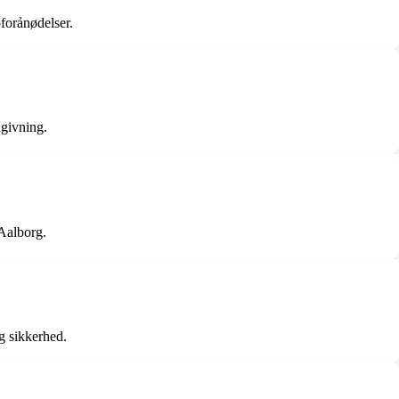
forảnødelser.
dgivning.
 Aalborg.
og sikkerhed.