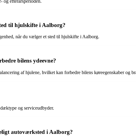
r- og efterårsperioden.
ted til hjulskifte i Aalborg?
enhed, når du vælger et sted til hjulskifte i Aalborg.
orbedre bilens ydeevne?
fbalancering af hjulene, hvilket kan forbedre bilens køreegenskaber og
l, dæktype og serviceudbyder.
eligt autoværksted i Aalborg?