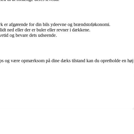
yk er afgørende for din bils ydeevne og brændstoføkonomi.
idt ned eller der er buler eller revner i dækkene.
etid og bevare dets udseende.
se tips og være opmærksom på dine dæks tilstand kan du opretholde en høj