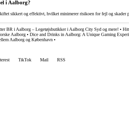
nel i Aalborg?
kiftet sikkert og effektivt, hvilket minimerer risikoen for fejl og skader 
ter BR i Aalborg – Legetøjsbutikker i Aalborg City Syd og mere!
•
Hit
dforske Aalborg
•
Dice and Drinks in Aalborg: A Unique Gaming Exper
mellem Aalborg og København
•
terest
TikTok
Mail
RSS