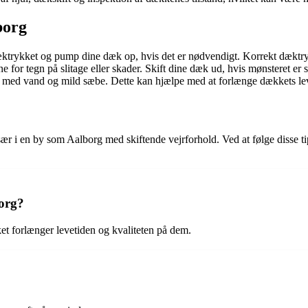
borg
æktrykket og pump dine dæk op, hvis det er nødvendigt. Korrekt dæktr
for tegn på slitage eller skader. Skift dine dæk ud, hvis mønsteret er sl
med vand og mild sæbe. Dette kan hjælpe med at forlænge dækkets lev
ar, især i en by som Aalborg med skiftende vejrforhold. Ved at følge dis
borg?
et forlænger levetiden og kvaliteten på dem.